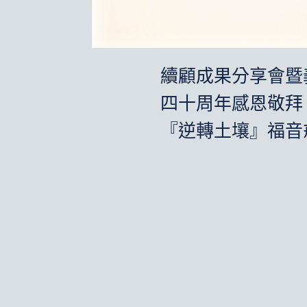
續顧成果分享會暨義
四十周年感恩敬拜
『逆轉土壤』福音