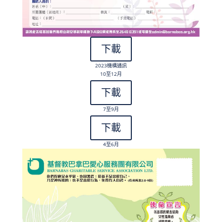
下載
2023機構通訊
10至12月
下載
7至9月
下載
4至6月