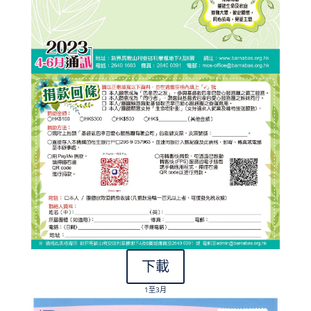
下載
1至3月