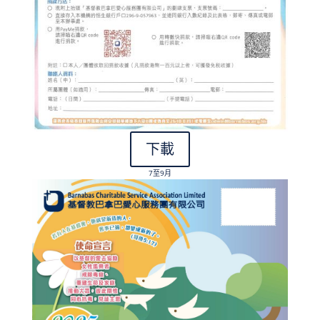
下載
7至9月