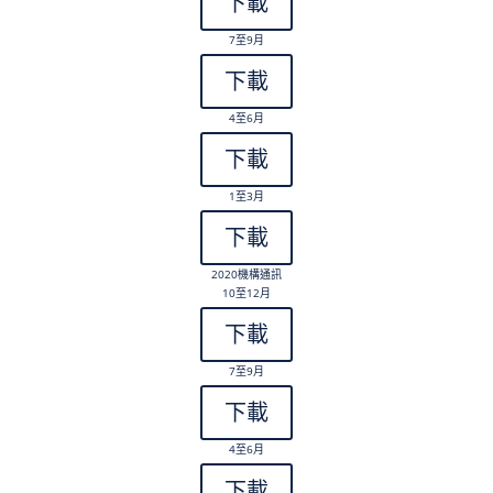
下載
7至9月
下載
4至6月
下載
1至3月
下載
2020機構通訊
10至12月
下載
7至9月
下載
4至6月
下載